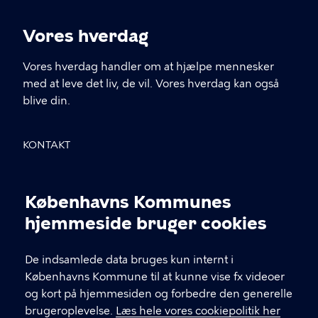
Vores hverdag
Vores hverdag handler om at hjælpe mennesker
med at leve det liv, de vil. Vores hverdag kan også
blive din.
KONTAKT
Borups Allé 41, 2200 København N
Københavns Kommunes
voreshverdag@kk.dk
Cookieindstillinger
hjemmeside bruger cookies
30 50 32 52
De indsamlede data bruges kun internt i
CVR: 64942212
Københavns Kommune til at kunne vise fx videoer
og kort på hjemmesiden og forbedre den generelle
brugeroplevelse.
Læs hele vores cookiepolitik her